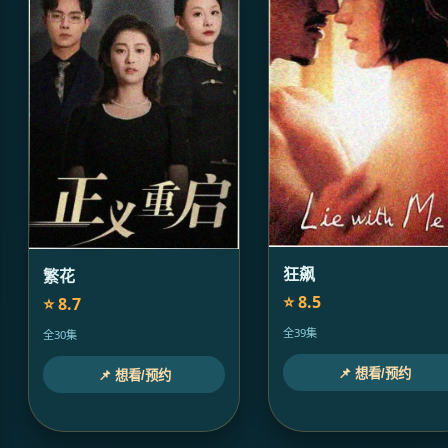
狂飙
繁花
⭐ 8.5
⭐ 8.7
全39集
全30集
📌 想看/预约
📌 想看/预约