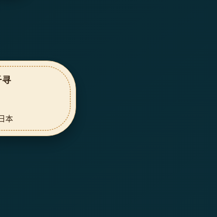
千寻
 日本