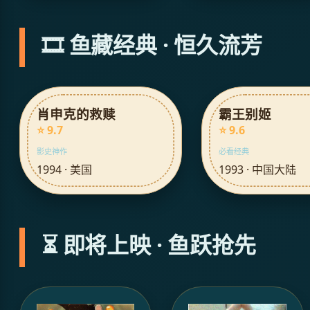
🎞️ 鱼藏经典 · 恒久流芳
肖申克的救赎
霸王别姬
⭐ 9.7
⭐ 9.6
影史神作
必看经典
1994 · 美国
1993 · 中国大陆
⏳ 即将上映 · 鱼跃抢先