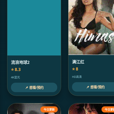
满江红
流浪地球2
⭐ 8
⭐ 8.3
HD高清
4K蓝光
📌 想看/预约
📌 想看/预约
今日更新
今日更