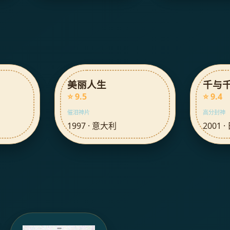
美丽人生
千与
⭐ 9.5
⭐ 9.4
催泪神片
高分封神
1997 · 意大利
2001 ·