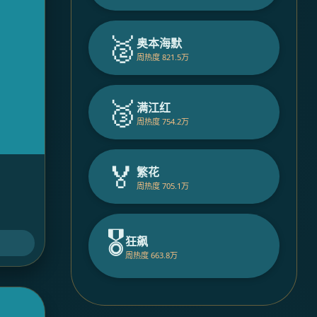
🥈
奥本海默
周热度 821.5万
🥉
满江红
周热度 754.2万
🏅
繁花
周热度 705.1万
🎖️
狂飙
周热度 663.8万