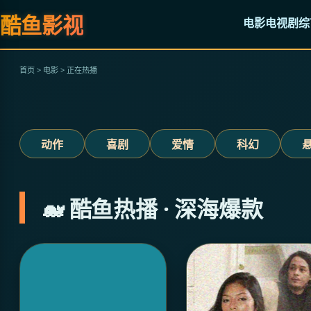
酷鱼影视
原子弹之父的内心核爆
电影
电视剧
综
立即观看
首页 > 电影 > 正在热播
‹
动作
喜剧
爱情
科幻
🐋 酷鱼热播 · 深海爆款