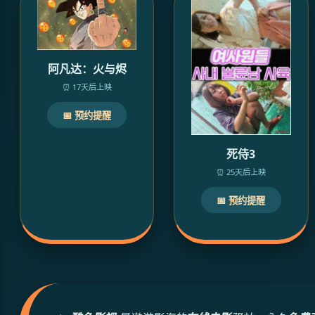
阿凡达：火与烬
⏰ 17天后上映
📅 预约提醒
死侍3
⏰ 25天后上映
📅 预约提醒