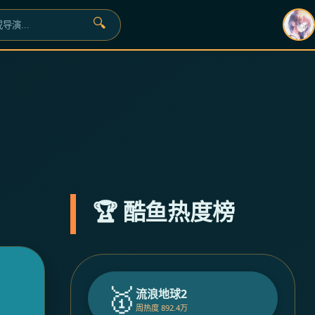
🔍
›
🏆 酷鱼热度榜
🥇
流浪地球2
周热度 892.4万