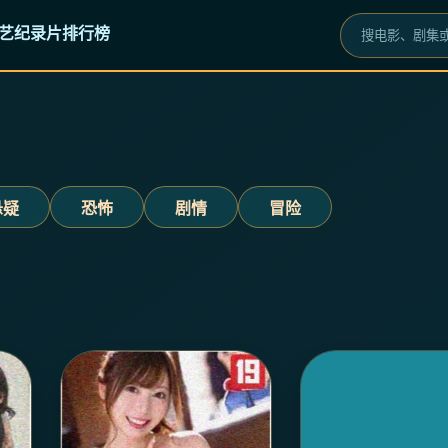
艺
纪录片
排行榜
悬疑
恐怖
剧情
冒险